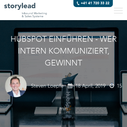
+41 41 720 33 22
HUBSPOT EINFÜHREN - WER
INTERN KOMMUNIZIERT,
GEWINNT
Steven Loepfe
18 April, 2019
15
min